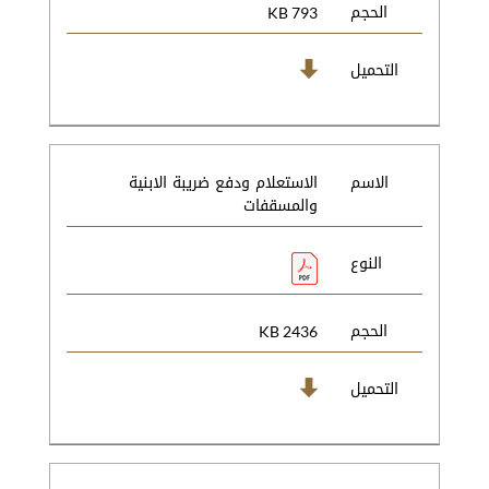
الحجم
793 KB
التحميل
الاسم
الاستعلام ودفع ضريبة الابنية
والمسقفات
النوع
الحجم
2436 KB
التحميل