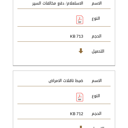
الاسم
الاستعلام/ دفع مخالفات السير
النوع
الحجم
713 KB
التحميل
الاسم
ضبط ناقلات الامراض
النوع
الحجم
712 KB